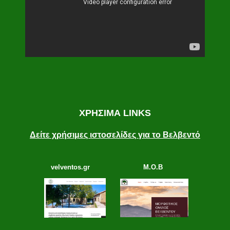
ΧΡΗΣΙΜΑ LINKS
Δείτε χρήσιμες ιστοσελίδες για το Βελβεντό
velventos.gr
Μ.Ο.Β