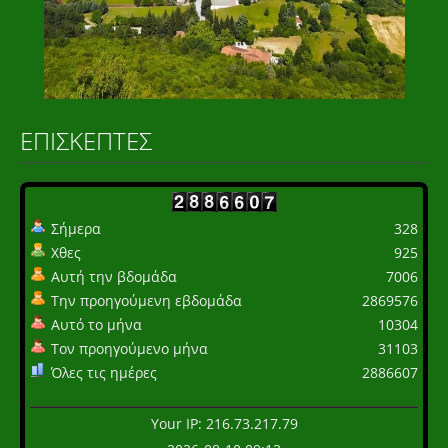
ΕΠΙΣΚΈΠΤΕΣ
Σήμερα
328
Χθες
925
Αυτή την βδομάδα
7006
Την προηγούμενη εβδομάδα
2869576
Αυτό το μήνα
10304
Τον προηγούμενο μήνα
31103
Όλες τις ημέρες
2886607
Your IP: 216.73.217.79