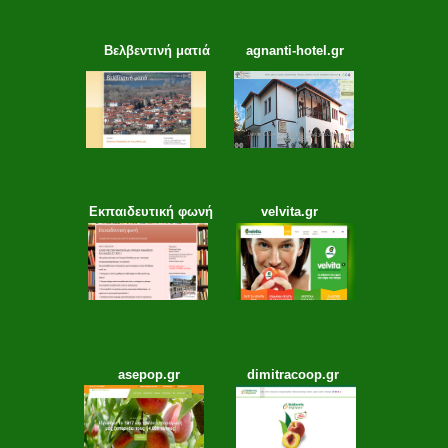
Βελβεντινή ματιά
agnanti-hotel.gr
Εκπαιδευτική φωνή
velvita.gr
asepop.gr
dimitracoop.gr