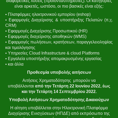
διαφορετικές λύσεις (προϊόντα/υπηρεσίες). Οι κατηγορίες
είναι αρκετές, ωστόσο, οι πιο βασικές είναι εξής:
•
Πλατφόρμες ηλεκτρονικού εμπορίου (eshop)
• Εφαρμογές Διαχείρισης & υποστήριξης Πελατών (π.χ.
CRM)
• Εφαρμογές Διαχείρισης Προσωπικού (HR)
• Εφαρμογές διαχείρισης αποθηκών (WMS)
• Εφαρμογές πωλήσεων, κρατήσεων, παραγγελειοληψίας
και τιμολόγησης
• Υπηρεσίες Cloud Infrastructure & cloud Platforms
• Εργαλεία υποστήριξης απομακρυσμένης εργασίας
• και άλλα
Προθεσμία υποβολής αιτήσεων
Αιτήσεις Χρηματοδότησης μπορούν να
υποβάλλονται
από την Τετάρτη 22 Ιουνίου 2022, έως
και την Τετάρτη 14 Σεπτεμβρίου 2022.
Υποβολή Αιτήσεων Χρηματοδότησης Δικαιούχων
Η αίτηση υποβάλλεται στην Ηλεκτρονική Πλατφόρμα
Διαχείρισης Ενισχύσεων (ΗΠΔΕ) από εκπρόσωπο της